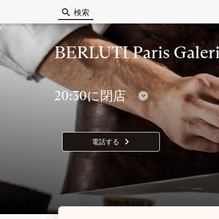
検索
Berluti
BERLUTI Paris Galeri
20:30に閉店
営
業
時
間
電話する
BERLUTI
を
PARIS
表
GALERIES
示
LAFAYETTE
の
店
舗