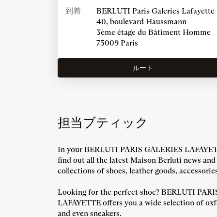
Berluti
在
到着
BERLUTI Paris Galeries Lafayette
の
地
40, boulevard Haussmann
店
の
3ème étage du Bâtiment Homme
舗
近
75009 Paris
を
く
見
つ
ルート
BERLUTI
け
PARIS
る
GALERIES
LAFAYETTE
の
店
担当ブティック
舗
へ
In your BERLUTI PARIS GALERIES LAFAYETT
find out all the latest Maison Berluti news and
collections of shoes, leather goods, accessorie
Looking for the perfect shoe? BERLUTI PAR
LAFAYETTE offers you a wide selection of oxfo
and even sneakers.