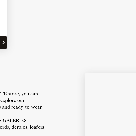
E store, you can
 explore our
s and ready-to-wear.
IS GALERIES
rds, derbies, loafers