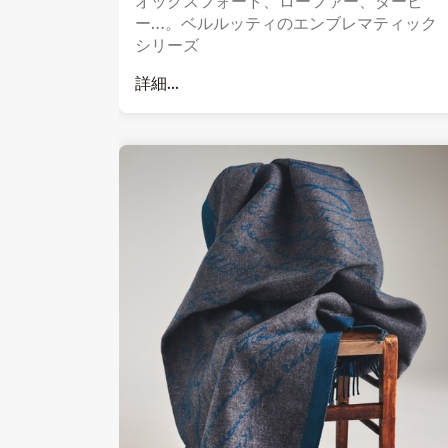
オックスフォード、ローファー、ダービ
ー…。ベルルッティのエンブレマティック
シリーズ
詳細...