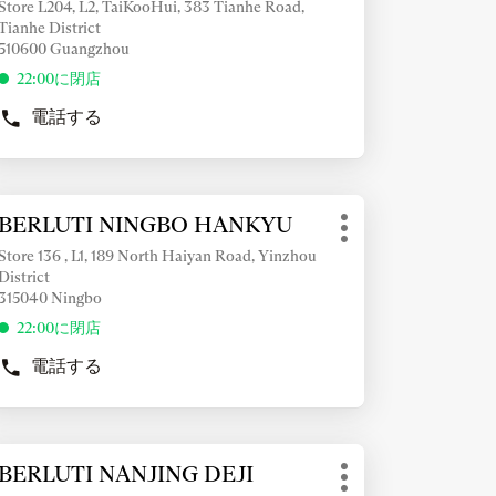
Store L204, L2, TaiKooHui, 383 Tianhe Road,
の
Tianhe District
他
510600 Guangzhou
の
22:00に閉店
オ
プ
電話する
BERLUTI
シ
GUANGZHOU
ョ
TAIKOO
ン
HUI
の
BERLUTI NINGBO HANKYU
店
NTER
店
そ
舗：
Store 136 , L1, 189 North Haiyan Road, Yinzhou
舗
の
District
他
315040 Ningbo
の
22:00に閉店
オ
プ
電話する
BERLUTI
シ
NINGBO
ョ
HANKYU
ン
の
店
BERLUTI NANJING DEJI
店
NTER
舗
そ