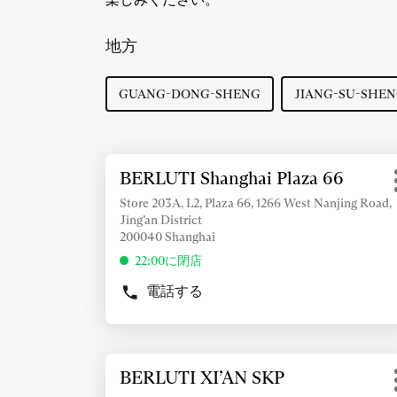
地方
GUANG-DONG-SHENG
JIANG-SU-SHE
詳
BERLUTI Shanghai Plaza 66
店
細
舗：
情
Store 203A, L2, Plaza 66, 1266 West Nanjing Road,
Jing’an District
報
200040 Shanghai
を
表
22:00に閉店
示
電話する
す
BERLUTI
SHANGHAI
る
PLAZA
に
66
は
詳
の
BERLUTI XI’AN SKP
店
ENTER
細
店
舗：
キ