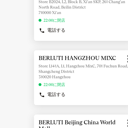
情
Store B2024, L2, Block B, Xi'an SKP, 261 Chang'an
舗
ー
North Road, Beilin District
報
を
710000 Xi'an
を
押
表
22:00に閉店
し
示
電話する
て
す
BERLUTI
く
XI’AN
る
SKP
だ
に
の
さ
は
詳
店
い
BERLUTI HANGZHOU MIXC
店
ENTER
細
舗
舗：
キ
情
Store L141A, L1, Hangzhou MixC, 701 Fuchun Road,
ー
Shangcheng District
報
を
310020 Hangzhou
を
押
表
22:00に閉店
し
示
電話する
て
す
BERLUTI
く
HANGZHOU
る
MIXC
だ
に
の
さ
は
詳
店
い
BERLUTI Beijing China World
店
ENTER
細
舗