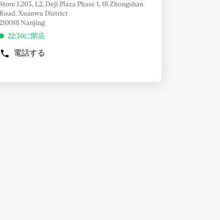
舗：
Store L203, L2, Deji Plaza Phase 1, 18 Zhongshan
の
Road, Xuanwu District
他
210018 Nanjing
の
22:30に閉店
オ
プ
電話する
BERLUTI
シ
NANJING
ョ
DEJI
ン
の
店
NTER
舗