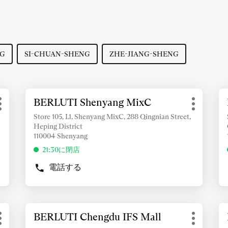
NG
SI-CHUAN-SHENG
ZHE-JIANG-SHENG
詳
詳
BERLUTI Shenyang MixC
店
細
細
そ
そ
舗：
情
情
Store 105, L1, Shenyang MixC, 288 Qingnian Street,
の
の
Heping District
報
報
他
他
110004 Shenyang
を
を
の
の
表
表
21:30に閉店
オ
オ
示
示
プ
プ
電話する
す
BERLUTI
す
シ
シ
SHENYANG
ョ
る
ョ
る
MIXC
ン
ン
に
に
の
は
は
詳
詳
店
BERLUTI Chengdu IFS Mall
店
ENTER
E
細
細
舗
そ
そ
舗：
キ
キ