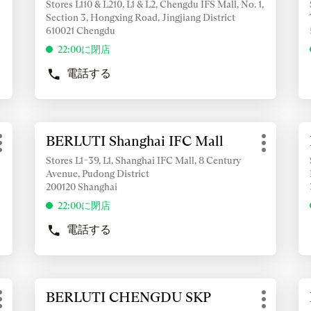
情
情
Stores L110 & L210, L1 & L2, Chengdu IFS Mall, No. 1,
の
の
ー
ー
Section 3, Hongxing Road, Jingjiang District
報
報
他
他
を
を
610021 Chengdu
を
を
の
の
押
押
表
表
22:00に閉店
オ
オ
し
し
示
示
プ
プ
電話する
て
て
す
BERLUTI
す
シ
シ
く
く
CHENGDU
ョ
る
ョ
る
IFS
だ
だ
ン
ン
に
に
MALL
さ
さ
は
は
詳
詳
の
い
い
BERLUTI Shanghai IFC Mall
店
ENTER
E
細
細
店
そ
そ
舗：
キ
キ
情
情
Stores L1–39, L1, Shanghai IFC Mall, 8 Century
舗
の
の
ー
ー
Avenue, Pudong District
報
報
他
他
を
を
200120 Shanghai
を
を
の
の
押
押
表
表
22:00に閉店
オ
オ
し
し
示
示
プ
プ
電話する
て
て
す
BERLUTI
す
シ
シ
く
く
SHANGHAI
ョ
る
ョ
る
IFC
だ
だ
ン
ン
に
に
MALL
さ
さ
は
は
詳
詳
の
い
い
BERLUTI CHENGDU SKP
店
ENTER
E
細
細
店
そ
そ