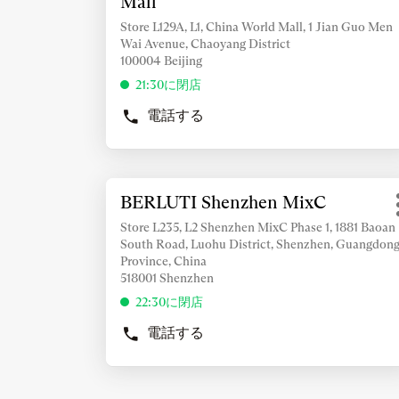
Mall
舗：
キ
情
ー
報
Store L129A, L1, China World Mall, 1 Jian Guo Men
を
Wai Avenue, Chaoyang District
を
押
100004 Beijing
表
し
示
21:30に閉店
て
す
電話する
く
る
BERLUTI
だ
BEIJING
に
CHINA
さ
は
WORLD
い
ENTER
詳
MALL
BERLUTI Shenzhen MixC
店
キ
細
の
舗：
ー
情
店
Store L235, L2 Shenzhen MixC Phase 1, 1881 Baoan
を
South Road, Luohu District, Shenzhen, Guangdon
報
舗
押
Province, China
を
518001 Shenzhen
し
表
て
22:30に閉店
示
く
す
電話する
だ
BERLUTI
る
SHENZHEN
さ
に
MIXC
い
は
の