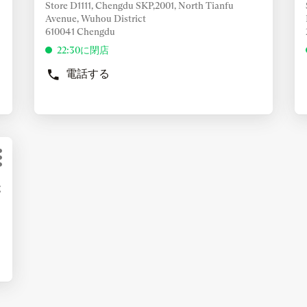
舗：
キ
キ
情
情
Store D1111, Chengdu SKP,2001, North Tianfu
舗
の
の
ー
ー
Avenue, Wuhou District
報
報
他
他
を
を
610041 Chengdu
を
を
の
の
押
押
表
表
22:30に閉店
オ
オ
し
し
示
示
プ
プ
電話する
て
て
す
BERLUTI
す
シ
シ
く
く
CHENGDU
ョ
る
ョ
る
SKP
だ
だ
ン
ン
に
に
の
さ
さ
は
は
店
い
い
ENTER
E
舗
キ
キ
そ
ー
ー
の
を
を
g
他
押
押
の
し
し
オ
て
て
プ
く
く
シ
だ
だ
ョ
さ
さ
ン
い
い