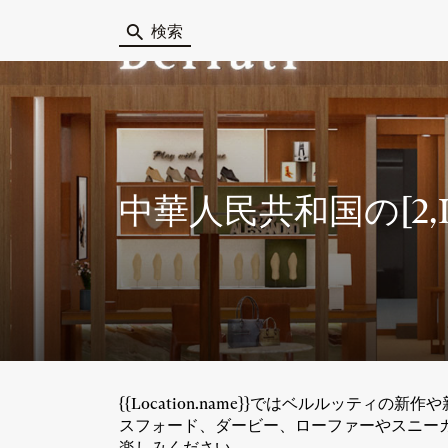
検索
中華人民共和国
の[2,
{{Location.name}}ではベルルッティの
スフォード、ダービー、ローファーやスニーカーま
楽しみください。