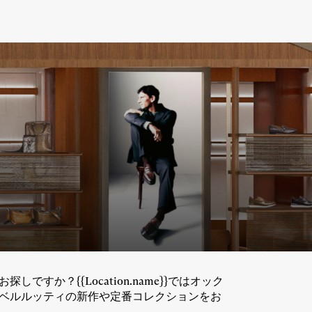
ですか？{{Location.name}}ではオック
でぜひベルルッティの新作や定番コレクションをお