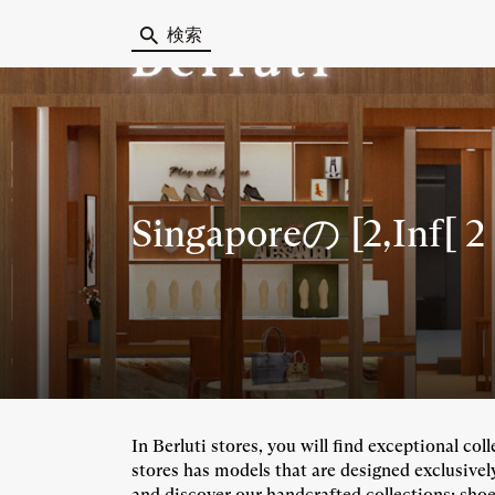
検索
Singapore
の [2,Inf[ 
In Berluti stores, you will find exceptional co
stores has models that are designed exclusivel
and discover our handcrafted collections: shoes