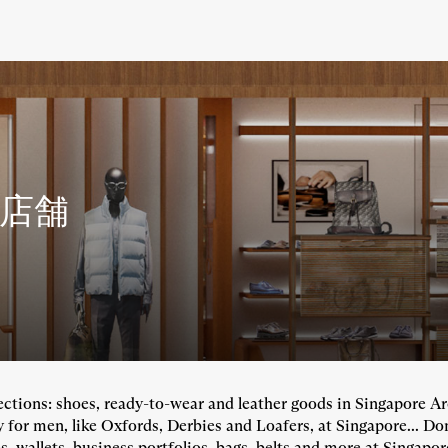
2 店舗
llections: shoes, ready-to-wear and leather goods in Singapore A
y for men, like Oxfords, Derbies and Loafers, at Singapore... Do
, wallets, business portfolios, bags, belts and more at Singapore