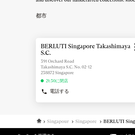
都市
詳
BERLUTI Singapore Takashimaya
店
細
S.C.
舗：
情
報
391 Orchard Road
Takashimaya S.C. No. 02-12
を
238872 Singapore
表
示
21:30に閉店
す
電話する
る
BERLUTI
SINGAPORE
に
TAKASHIMAYA
は
S.C.
ENTER
の
キ
ホーム
Singapour
Singapore
BERLUTI Singa
店
ー
舗
を