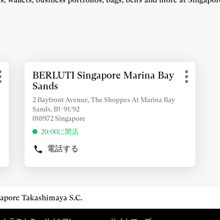
詳
BERLUTI Singapore Marina Bay
店
細
そ
そ
Sands
舗：
情
の
の
報
2 Bayfront Avenue, The Shoppes At Marina Bay
他
他
Sands, B1-91/92
を
の
の
018972 Singapore
表
オ
オ
示
20:00に閉店
プ
プ
す
シ
シ
電話する
ョ
る
BERLUTI
ョ
SINGAPORE
ン
ン
に
MARINA
は
BAY
ENTER
SANDS
キ
pore Takashimaya S.C.
の
ー
店
を